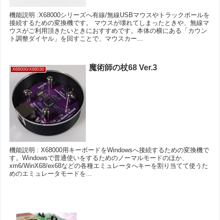
機能説明 :X68000シリーズへ有線/無線USBマウスやトラックボールを
接続するための変換機です。 マウスが壊れてしまったときや、無線マ
ウスがご利用頂きたいときにおすすめです。本体の横にある「カウン
ト調整ダイヤル」を回すことで、マウスカー...
魔術師の杖68 Ver.3
X68000/X68030
機能説明 : X68000用キーボードをWindowsへ接続するための変換機で
す。Windowsで普通使いをするためのノーマルモードのほか、
xm6/WinX68/ex68などの各種エミュレータへキーを割り当てて使うた
めのエミュレータモードを...