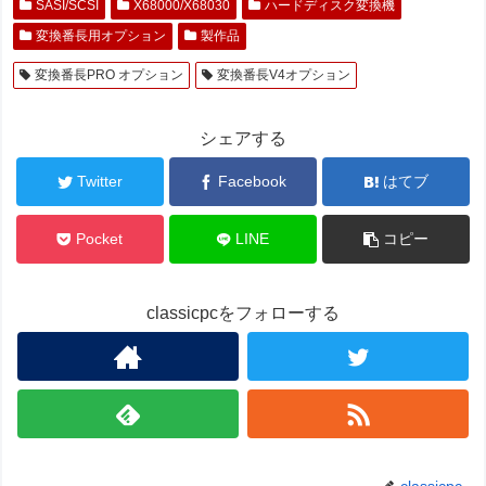
SASI/SCSI
X68000/X68030
ハードディスク変換機
変換番長用オプション
製作品
変換番長PRO オプション
変換番長V4オプション
シェアする
Twitter
Facebook
はてブ
Pocket
LINE
コピー
classicpcをフォローする