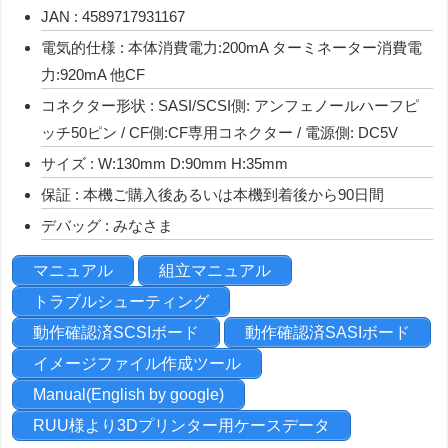
JAN : 4589717931167
電気的仕様 : 本体消費電力:200mA ターミネーター消費電
力:920mA 他CF
コネクター形状 : SASI/SCSI側: アンフェノールハーフピ
ッチ50ピン / CF側:CF専用コネクター / 電源側: DC5V
サイズ : W:130mm D:90mm H:35mm
保証 : 本機ご購入後あるいは本機到着後から90日間
デバッグ : みなさま
マニュアル
組立マニュアル
トラブルシューティング
動作確認済SCSIボード
動作確認済SASIボード
イメージファイル作成ツール
Manual(English by google)
RUU様より3Dプリンター用ケースデータ