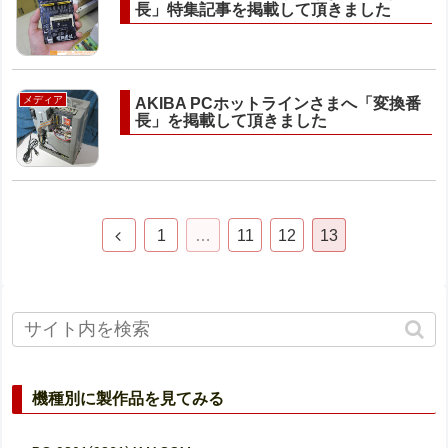
長」特集記事を掲載して頂きました
メディア
AKIBA PCホットラインさまへ「変換番
長」を掲載して頂きました
1
…
11
12
13
機種別に製作品を見てみる