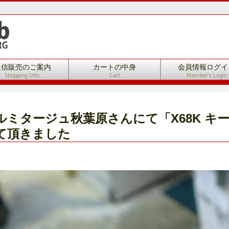
通信販売のご案内
カートの中身
会員情報ログイ
Shopping Info.
Cart
Member’s Login
ルミタージュ秋葉原さんにて「X68K キ
て頂きました